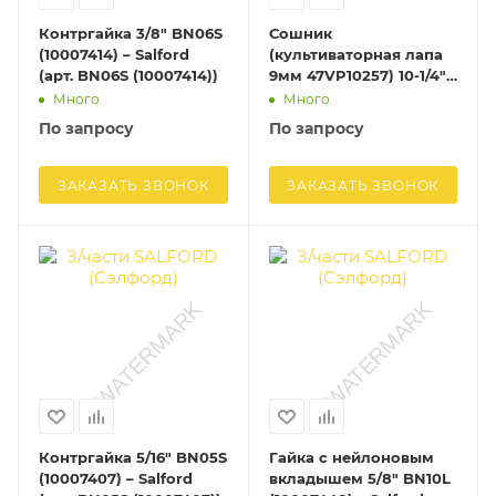
Контргайка 3/8" BN06S
Сошник
(10007414) – Salford
(культиваторная лапа
(арт. BN06S (10007414))
9мм 47VP10257) 10-1/4"
CT5109 (Бразилия) –
Много
Много
Tatu (арт. CT5109
По запросу
По запросу
Бразилия
(0623112039R))
ЗАКАЗАТЬ ЗВОНОК
ЗАКАЗАТЬ ЗВОНОК
Контргайка 5/16" BN05S
Гайка с нейлоновым
(10007407) – Salford
вкладышем 5/8" BN10L