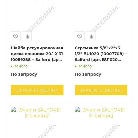
Шайба регулировочная
Стремянка 5/8"x2"x3
диска сошника 20.1 X 31
1/2" BU1020 (10007708) –
10059288 – Salford (арт.
Salford (арт. BU1020
10059288)
(10007708))
Много
Много
По запросу
По запросу
ЗАКАЗАТЬ ЗВОНОК
ЗАКАЗАТЬ ЗВОНОК