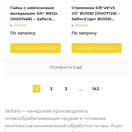
Гайка с нейлоновым
Стремянка 5/8"х6"х5
вкладышем 3/4" BN12L
1/2" BU1061 (10007726) –
(10007468) – Salford
Salford (арт. BU1061
(арт. BN12L (10007468))
(10007726))
Много
Много
По запросу
По запросу
ЗАКАЗАТЬ ЗВОНОК
ЗАКАЗАТЬ ЗВОНОК
ПОКАЗАТЬ ЕЩЕ
1
2
3
142
Salford — канадский производитель
почвообрабатывающих орудий и посевных
комплексов минимальной обработки почвы. Агро-