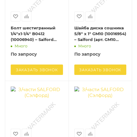
Болт шестигранный
Шайба диска сошника
1/4"х1-1/4" B0412
5/8" х 1" GM10 (10016954)
(10006940) – Salford
– Salford (арт. GM10
(арт. B0412 (10006940))
(10016954))
Много
Много
По запросу
По запросу
ЗАКАЗАТЬ ЗВОНОК
ЗАКАЗАТЬ ЗВОНОК