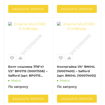
ЗАКАЗАТЬ ЗВОНОК
ЗАКАЗАТЬ ЗВОНОК
Болт сошника 7/16"х1
Контргайка 1/4" BN04L
1/2" BP0715 (10007558) –
(10007400) – Salford
Salford (арт. BP0715
(арт. BN04L (10007400))
(10007558))
Много
Много
По запросу
По запросу
ЗАКАЗАТЬ ЗВОНОК
ЗАКАЗАТЬ ЗВОНОК