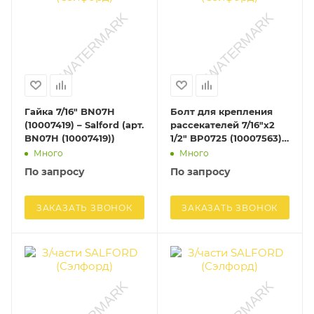
Гайка 7/16" BN07H
Болт для крепления
(10007419) – Salford (арт.
рассекателей 7/16"х2
BN07H (10007419))
1/2" BP0725 (10007563) –
Salford (арт. BP0725
Много
Много
(10007563))
По запросу
По запросу
ЗАКАЗАТЬ ЗВОНОК
ЗАКАЗАТЬ ЗВОНОК