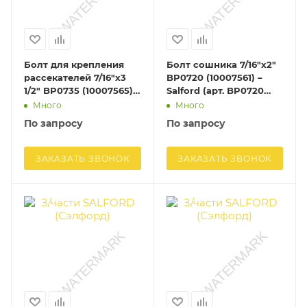
Болт для крепления
Болт сошника 7/16"х2"
рассекателей 7/16"х3
BP0720 (10007561) –
1/2" BP0735 (10007565) –
Salford (арт. BP0720
Salford (арт. BP0735
(10007561))
Много
Много
(10007565))
По запросу
По запросу
ЗАКАЗАТЬ ЗВОНОК
ЗАКАЗАТЬ ЗВОНОК