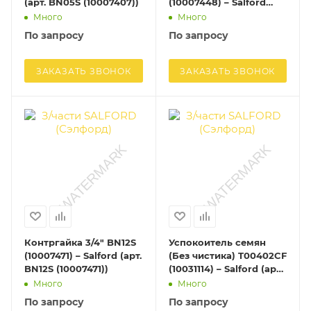
(арт. BN05S (10007407))
(10007448) – Salford
(арт. BN10L (10007448))
Много
Много
По запросу
По запросу
ЗАКАЗАТЬ ЗВОНОК
ЗАКАЗАТЬ ЗВОНОК
Контргайка 3/4" BN12S
Успокоитель семян
(10007471) – Salford (арт.
(Без чистика) T00402CF
BN12S (10007471))
(10031114) – Salford (арт.
T00402CF (10031114))
Много
Много
По запросу
По запросу