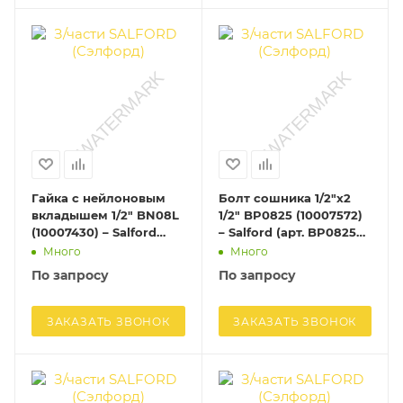
Гайка с нейлоновым
Болт сошника 1/2"х2
вкладышем 1/2" BN08L
1/2" BP0825 (10007572)
(10007430) – Salford
– Salford (арт. BP0825
(арт. BN08L (10007430))
(10007572))
Много
Много
По запросу
По запросу
ЗАКАЗАТЬ ЗВОНОК
ЗАКАЗАТЬ ЗВОНОК