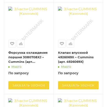
Форсунка охлаждения
Клапан впускной
поршня 3080708XJ –
4926069X – Cummins
Cummins (арт.
(арт. 4926069X)
3080708XJ)
Много
Много
По запросу
По запросу
ЗАКАЗАТЬ ЗВОНОК
ЗАКАЗАТЬ ЗВОНОК