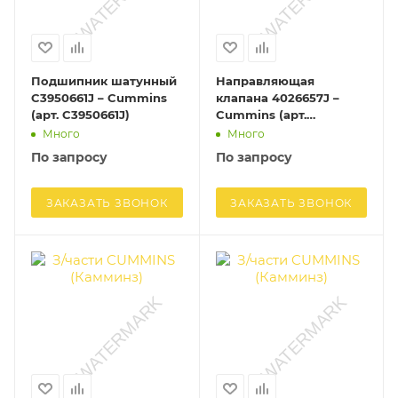
Подшипник шатунный
Направляющая
C3950661J – Cummins
клапана 4026657J –
(арт. C3950661J)
Cummins (арт.
4026657J)
Много
Много
По запросу
По запросу
ЗАКАЗАТЬ ЗВОНОК
ЗАКАЗАТЬ ЗВОНОК