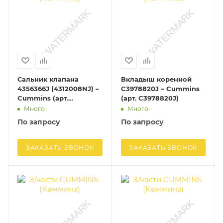
Сальник клапана
Вкладыш коренной
4356366J (4312008NJ) –
C3978820J – Cummins
Cummins (арт.
(арт. C3978820J)
4356366J)
Много
Много
По запросу
По запросу
ЗАКАЗАТЬ ЗВОНОК
ЗАКАЗАТЬ ЗВОНОК