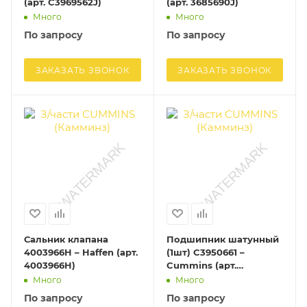
(арт. C3969562J)
(арт. 3685690J)
Много
Много
По запросу
По запросу
ЗАКАЗАТЬ ЗВОНОК
ЗАКАЗАТЬ ЗВОНОК
Сальник клапана
Подшипник шатунный
4003966H – Haffen (арт.
(1шт) C3950661 –
4003966H)
Cummins (арт.
C3950661)
Много
Много
По запросу
По запросу