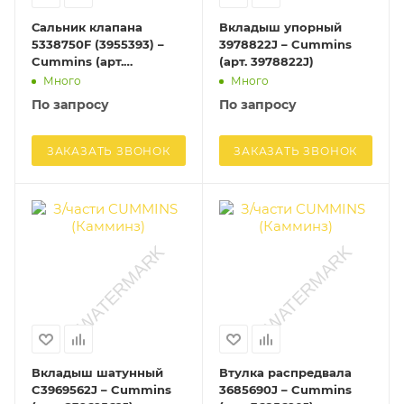
Сальник клапана
Вкладыш упорный
5338750F (3955393) –
3978822J – Cummins
Cummins (арт.
(арт. 3978822J)
5338750F)
Много
Много
По запросу
По запросу
ЗАКАЗАТЬ ЗВОНОК
ЗАКАЗАТЬ ЗВОНОК
Вкладыш шатунный
Втулка распредвала
C3969562J – Cummins
3685690J – Cummins