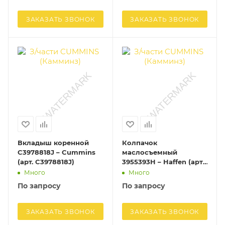
ЗАКАЗАТЬ ЗВОНОК
ЗАКАЗАТЬ ЗВОНОК
Вкладыш коренной
Колпачок
C3978818J – Cummins
маслосъемный
(арт. C3978818J)
3955393H – Haffen (арт.
3955393H)
Много
Много
По запросу
По запросу
ЗАКАЗАТЬ ЗВОНОК
ЗАКАЗАТЬ ЗВОНОК