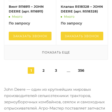
Винт R116911 – JOHN
Клапан R518328 – JOHN
DEERE (арт. R116911)
DEERE (арт. R518328)
Много
Много
По запросу
По запросу
ЗАКАЗАТЬ ЗВОНОК
ЗАКАЗАТЬ ЗВОНОК
ПОКАЗАТЬ ЕЩЕ
1
2
3
356
John Deere — один из крупнейших мировых
производителей сельхозтехники: тракторов,
зерноуборочных комбайнов, сеялок и самоходных
опрыскивателей. Агро-Мастер поставляет запчасти