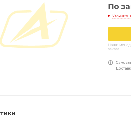
По з
Уточнить
Наши менедж
заказа
Самовыв
Доставк
стики