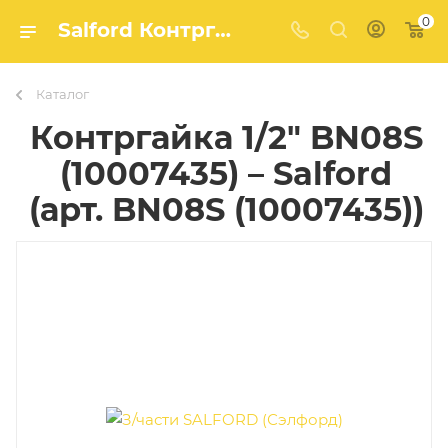
0
Salford Контргайка 1/2" BN08S (10007435) (арт. BN08S (10007435)) – купить в Агро-Мастер
Каталог
Контргайка 1/2" BN08S
(10007435) – Salford
(арт. BN08S (10007435))