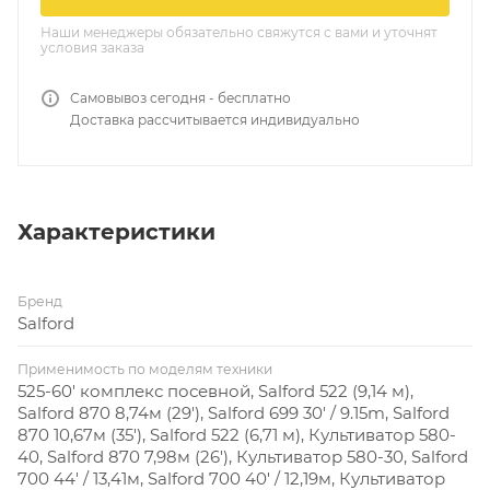
Наши менеджеры обязательно свяжутся с вами и уточнят
условия заказа
Самовывоз сегодня - бесплатно
Доставка рассчитывается индивидуально
Характеристики
Бренд
Salford
Применимость по моделям техники
525-60' комплекс посевной, Salford 522 (9,14 м),
Salford 870 8,74м (29'), Salford 699 30' / 9.15m, Salford
870 10,67м (35'), Salford 522 (6,71 м), Культиватор 580-
40, Salford 870 7,98м (26'), Культиватор 580-30, Salford
700 44' / 13,41м, Salford 700 40' / 12,19м, Культиватор