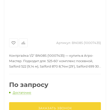
Артикул:
BN08S (10007435)
Контргайка 1/2" BN08S (10007435) — купить в Агро-
Мастер. Подходит для: 525-60' комплекс посевной,
Salford 522 (9,14 м), Salford 870 8,74м (29'), Salford 699 30'
/ 9.15m, Salford 870 10,67м (35'), Salford 522 (6,71 м),
Культиватор 580-40, Salford 870 7,98м (26') и другие
модели. Доставка по России, гарантия.
По запросу
Достаточно
ЗАКАЗАТЬ ЗВОНОК