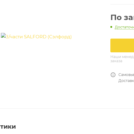
По з
Достаточ
Наши менедж
заказа
Самовыв
Доставк
стики