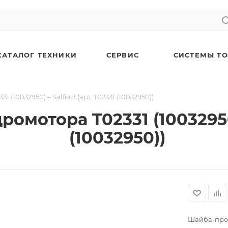
КАТАЛОГ ТЕХНИКИ
СЕРВИС
СИСТЕМЫ Т
(10032950) – Salford (арт. T02331 (10032950))
мотора T02331 (10032950) 
(10032950))
Шайба-про