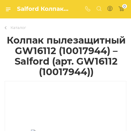
0
Salford Колпак пылезащитный GW16112 (10017944) (арт. GW16112 (10017944)) – купить в Агро-Мастер
Каталог
Колпак пылезащитный
GW16112 (10017944) –
Salford (арт. GW16112
(10017944))