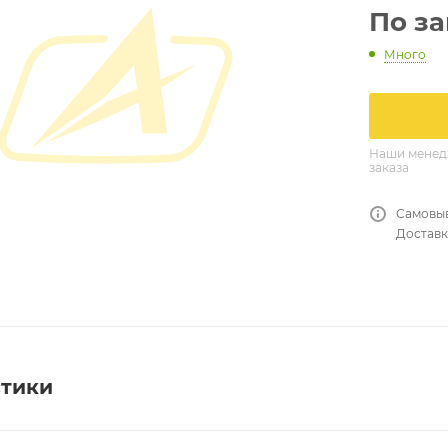
По з
Много
Наши менедж
заказа
Самовыв
Доставк
стики